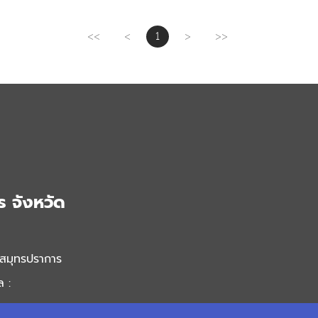
<<
<
1
>
>>
 จังหวัด
ดสมุทรปราการ
 :