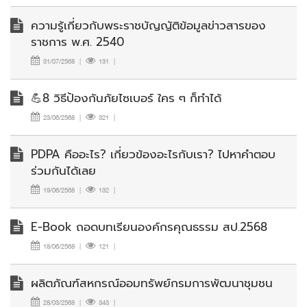
ความรู้เกี่ยวกับพระราชบัญญัติข้อมูลข่าวสารของ
ราชการ พ.ศ. 2540
31/07/2568
|
131
|
💪8 วิธีป้องกันภัยไซเบอร์ ใคร ๆ ก็ทำได้
23/06/2568
|
321
|
PDPA คืออะไร? เกี่ยวข้องอะไรกับเรา? ไปหาคำตอบ
ร่วมกันได้เลย
19/06/2568
|
132
|
E-Book ถอดบทเรียนองค์กรคุณธรรม สป.2568
18/06/2568
|
121
|
ผลิตภัณฑ์สหกรณ์ออมทรัพย์กรมการพัฒนาชุมชน
28/03/2568
|
343
|