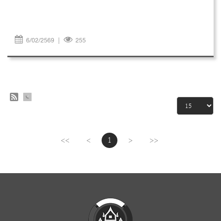
6/02/2569
|
255
<<
<
1
>
>>