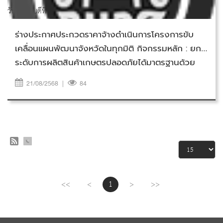
วันพฤหัสบดีที่ 21 สิงหาคม 2568
ร่างประกาศประกวดราคาจ้างดำเนินการโครงการขับ
เคลื่อนแผนพัฒนาจังหวัดในทุกมิติ กิจกรรมหลัก : ยก
ระดับการผลิตสินค้าเกษตรปลอดภัยได้มาตรฐานด้วย
แนวทาง BCG Model แบบบูรณาการสู่เศรษฐกิจ
21/08/2568
|
84
ฐานราก กิจกรรม : ยกระดับการผลิตสินค้าเกษตร
ปลอดภัยได้มาตรฐาน ด้านพืช ประมง ปศุสัตว์ ด้วย
แนวทาง BCG Model แบบครบวงจร กิจกรรมย่อย :
จัดแสดงและจำหน่ายสินค้าบ่งชี้ทางภูมิศาสตร์ (GI)
จังหวัดสมุทรปราการ ด้วยวิธีประกวดราคา
อิเล็กทรอนิกส์ (e-bidding)
<<
<
1
>
>>